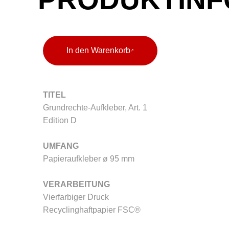
In den Warenkorb
TITEL
Grundrechte-Aufkleber, Art. 1
Edition D
UMFANG
Papieraufkleber
ø 95 mm
VERARBEITUNG
Vierfarbiger Druck
Recyclinghaftpapier FSC®