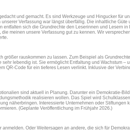
 gedacht und gemacht. Es sind Werkzeuge und Hingucker für u
erer Verfassung war längst überfällig. Die inhaltliche Güte un
n entfalten sich die Grundrechte den Leserinnen und Lesern in
en, die meinen unsere Verfassung gut zu kennen. Wir verspreche
erte.
h größer rauskommen zu lassen. Zum Beispiel als Grundrechte-
 sehr lebendig ist. Sie ermöglicht Entfaltung und Wachstum – u
m QR-Code für ein tieferes Lesen verlinkt. Inklusive der Verb
ionalien sind aktuell in Planung. Darunter ein Demokratie-Bil
ungsmethodik realisieren wollen. Das Spiel wird Schulklassen 
ung näherbringen. Interessierte Unternehmen oder Stiftungen
rmieren. (Geplante Veröffentlichung im Frühjahr 2026.)
 anmelden. Oder Weitersagen an andere, die sich für Demokrat