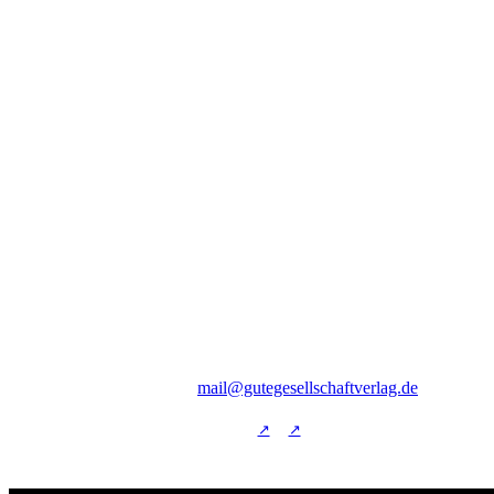
Gute Gesellschaft
für Konzeption, Produktion und Vertrieb von
Publikationen mbH
Widdersche Straße 58,
47804 Krefeld
Telefon: (02151) 6575757
E-Mail:
mail@gutegesellschaftverlag.de