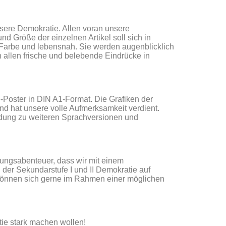
nsere Demokratie.
Allen voran unsere
d Größe der einzelnen Artikel soll sich in
 Farbe und lebensnah. Sie werden augenblicklich
n allen
frische und belebende Eindrücke in
Poster in DIN A1-Format. Die Grafiken der
nd hat unsere volle Aufmerksamkeit verdient.
indung zu weiteren Sprachversionen und
dungsabenteuer, dass wir mit einem
der Sekundarstufe I und II Demokratie auf
 können sich gerne im Rahmen einer möglichen
ie stark machen wollen!